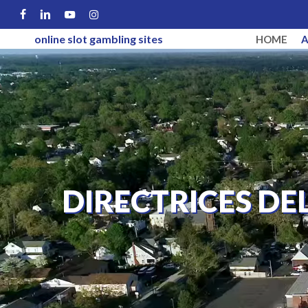
Skip
FACEBOOK
LINKEDIN
YOUTUBE
INSTAGRAM
to
online slot gambling sites
HOME
main
content
DIRECTRICES D