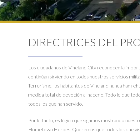
DIRECTRICES DEL P
Los ciudadanos de Vineland City reconocen la importa
continúan sirviendo en todos nuestros servicios milit
Terrorismo, los habitantes de Vineland nunca han rehu
medida total de devoción al hacerlo. Todo lo que to
todos los que han servido.
Por lo tanto, es lógico que sigamos mostrando nuestr
Hometown Heroes. Queremos que todos los que visita