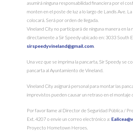
asumirá ninguna responsabilidad financiera por el co
monten en el poste de luz a lo largo de Landis Ave. 
colocará. Será por orden de llegada.
Vineland City no participará de ninguna manera en la 
directamente a Sir Speedy ubicado en: 3033 South 
sirspeedyvineland@gmail.com
.
Una vez que se imprima la pancarta, Sir Speedy se c
pancarta al Ayuntamiento de Vineland.
Vineland City asignará personal para montar las panca
imprevistos pueden causar un retraso en el montaje d
Por favor llame al Director de Seguridad Pública / 
Ext. 4207 o envíe un correo electrónico a:
Ealicea@v
Proyecto Hometown Heroes.