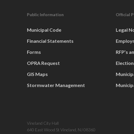
Public Information
Official 
Municipal Code
Legal N
Financial Statements
Employm
Forms
RFP’s a
OPRA Request
Election
GIS Maps
Municip
Stormwater Management
Municip
Vineland City Hall
640 East Wood St Vineland, NJ 08360