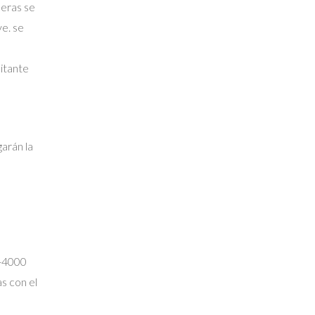
deras se
ve. se
citante
arán la
4-4000
s con el