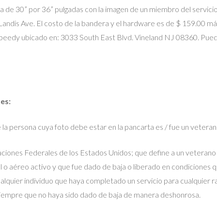
ra de 30” por 36” pulgadas con la imagen de un miembro del servicio
 Landis Ave. El costo de la bandera y el hardware es de $ 159.00 m
Speedy ubicado en: 3033 South East Blvd. Vineland NJ 08360. Pue
tes:
la persona cuya foto debe estar en la pancarta es / fue un veteran
laciones Federales de los Estados Unidos; que define a un veteran
val o aéreo activo y que fue dado de baja o liberado en condiciones 
ualquier individuo que haya completado un servicio para cualquier 
 siempre que no haya sido dado de baja de manera deshonrosa.