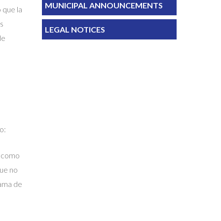
MUNICIPAL ANNOUNCEMENTS
 que la
ás
LEGAL NOTICES
de
o:
o como
que no
rama de