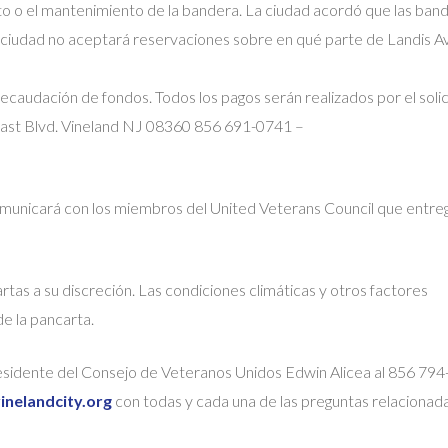
sto o el mantenimiento de la bandera. La ciudad acordó que las ban
La ciudad no aceptará reservaciones sobre en qué parte de Landis A
recaudación de fondos. Todos los pagos serán realizados por el soli
East Blvd. Vineland NJ 08360 856 691-0741 –
omunicará con los miembros del United Veterans Council que entreg
rtas a su discreción. Las condiciones climáticas y otros factores
e la pancarta.
Presidente del Consejo de Veteranos Unidos Edwin Alicea al 856 79
inelandcity.org
con todas y cada una de las preguntas relacionada