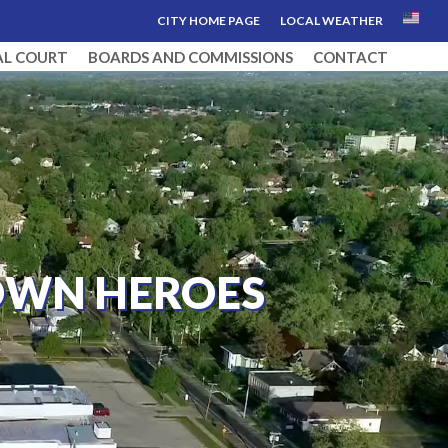
CITY HOME PAGE
LOCAL WEATHER
AL COURT
BOARDS AND COMMISSIONS
CONTACT
OWN HEROES