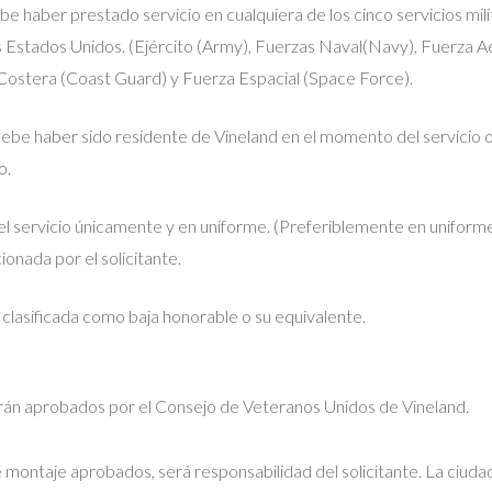
be haber prestado servicio en cualquiera de los cinco servicios mil
Estados Unidos. (Ejército (Army), Fuerzas Naval(Navy), Fuerza Aé
Costera (Coast Guard) y Fuerza Espacial (Space Force).
debe haber sido residente de Vineland en el momento del servicio 
o.
el servicio únicamente y en uniforme. (Preferiblemente en uniform
ionada por el solicitante.
 clasificada como baja honorable o su equivalente.
rán aprobados por el Consejo de Veteranos Unidos de Vineland.
e montaje aprobados, será responsabilidad del solicitante. La ciuda