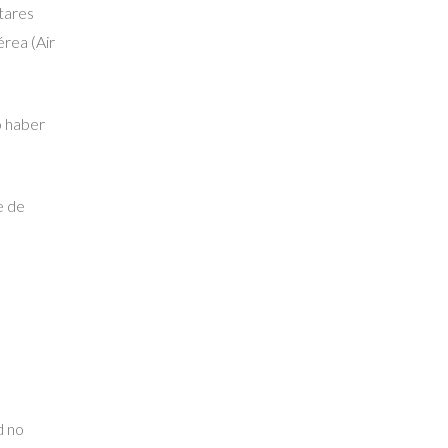
itares
rea (Air
o haber
e de
d no