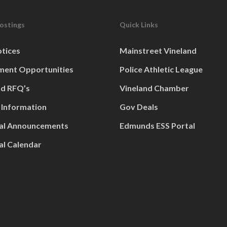
Postings
Quick Links
otices
Mainstreet Vineland
ent Opportunities
Police Athletic League
nd RFQ’s
Vineland Chamber
 Information
Gov Deals
al Announcements
Edmunds ESS Portal
al Calendar