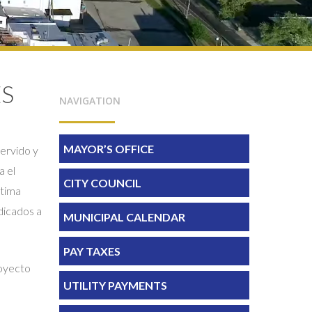
S
NAVIGATION
MAYOR’S OFFICE
servido y
a el
CITY COUNCIL
ltima
dicados a
MUNICIPAL CALENDAR
PAY TAXES
royecto
UTILITY PAYMENTS